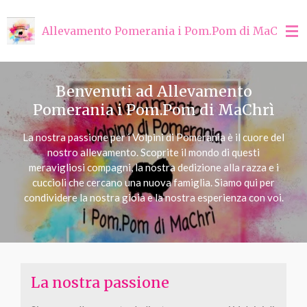
Vai
al
Allevamento Pomerania i Pom.Pom di MaChrì
contenuto
principale
Benvenuti ad Allevamento
Pomerania i Pom.Pom di MaChrì
La nostra passione per i Volpini di Pomerania è il cuore del
nostro allevamento. Scoprite il mondo di questi
meravigliosi compagni, la nostra dedizione alla razza e i
cuccioli che cercano una nuova famiglia. Siamo qui per
condividere la nostra gioia e la nostra esperienza con voi.
La nostra passione