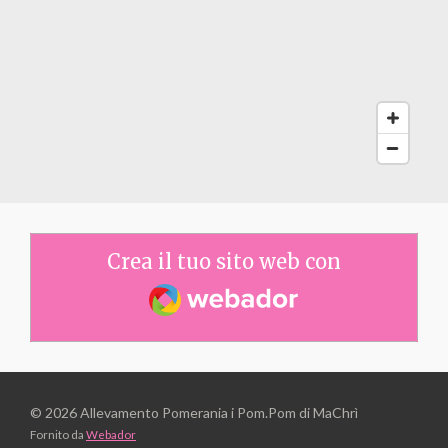
Crea il tuo sito web con
Webador
© 2026 Allevamento Pomerania i Pom.Pom di MaChrì
Fornito da
Webador