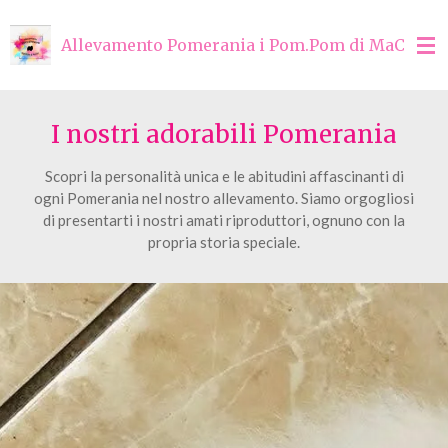
Vai
al
Allevamento Pomerania i Pom.Pom di MaChrì
contenuto
principale
I nostri adorabili Pomerania
Scopri la personalità unica e le abitudini affascinanti di
ogni Pomerania nel nostro allevamento. Siamo orgogliosi
di presentarti i nostri amati riproduttori, ognuno con la
propria storia speciale.